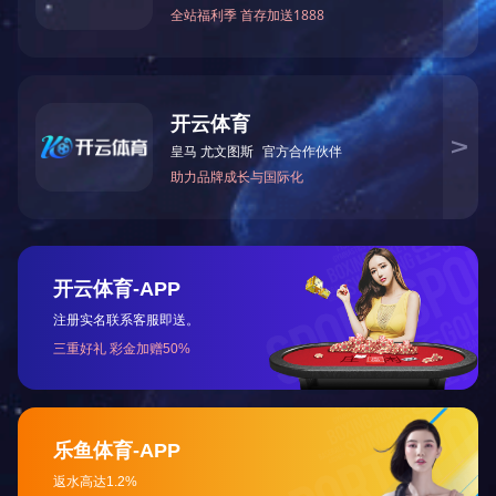
热门产品
调理狮子头
梅菜扣肉